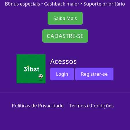
Bônus especiais • Cashback maior • Suporte prioritário
Saiba Mais
CADASTRE-SE
Acessos
Login
Registrar-se
Políticas de Privacidade
Termos e Condições