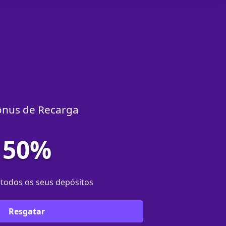
ônus de Recarga
50%
todos os seus depósitos
Resgatar