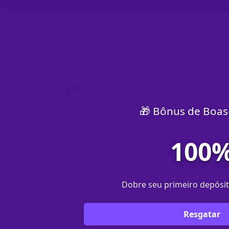
🎁 Bônus de Boas
100
Dobre seu primeiro depósit
Resgatar